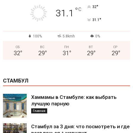
°
32
°
C
31.1
°
31.1
100%
5.8kmh
0%
СБ
ВС
ПН
ВТ
СР
32
°
29
°
31
°
29
°
29
°
СТАМБУЛ
Хаммамы в Стамбуле: как выбрать
лучшую парную
Главная
Стамбул за 3 дня: что посмотреть и где