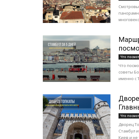
Смотровые
панорамны
многовеко
Маршр
посмо
Что посмо
Что посмо
советы Б
именно с 
Дворе
Главн
Что посмо
Дворец То
Стамбул и
Киев и не 