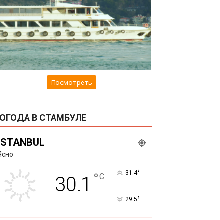
Посмотреть
ОГОДА В СТАМБУЛЕ
ISTANBUL
Ясно
°
31.4
°
C
30.1
°
29.5