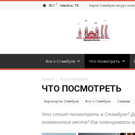
C
30.1
Карта Стамбула на русском
Istanbul, TR
Стамбул
2024
»
отдых,
музеи,
шопинг,
транспорт,
Все о Стамбуле
Что посмотреть
экскурсии
ᐉ
Mystanbul-
Домой
Что посмотреть
Life.info
ЧТО ПОСМОТРЕТЬ
Аэропорты Стамбула
Все о Стамбуле
Главная
Что стоит посмотреть в Стамбуле? До
знаменитые места? Как планировать вр