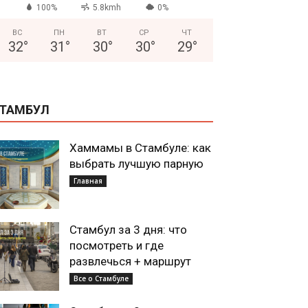
100%
5.8kmh
0%
ВС
ПН
ВТ
СР
ЧТ
32
°
31
°
30
°
30
°
29
°
ТАМБУЛ
Хаммамы в Стамбуле: как
выбрать лучшую парную
Главная
Стамбул за 3 дня: что
посмотреть и где
развлечься + маршрут
Все о Стамбуле