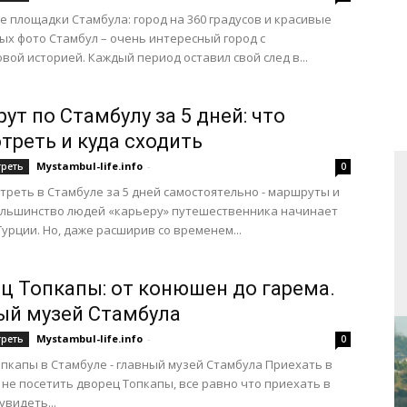
 площадки Стамбула: город на 360 градусов и красивые
х фото Стамбул – очень интересный город с
вой историей. Каждый период оставил свой след в...
ут по Стамбулу за 5 дней: что
треть и куда сходить
Mystambul-life.info
-
треть
0
треть в Стамбуле за 5 дней самостоятельно - маршруты и
ольшинство людей «карьеру» путешественника начинает
Турции. Но, даже расширив со временем...
ц Топкапы: от конюшен до гарема.
ый музей Стамбула
Mystambul-life.info
-
треть
0
пкапы в Стамбуле - главный музей Стамбула Приехать в
 не посетить дворец Топкапы, все равно что приехать в
увидеть...