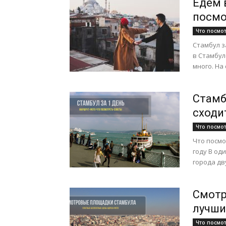
Едем 
посмо
Что посмо
Стамбул з
в Стамбул
много. На 
Стамбу
сходи
Что посмо
Что посмо
году В од
города дву
Смотр
лучши
Что посмо