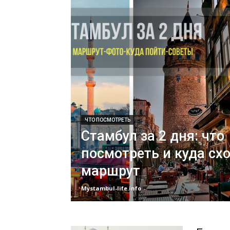
ЧТО ПОСМОТРЕТЬ
Стамбул за 2 дня: что
посмотреть и куда сх
маршрут
Mystambul-life.info
-