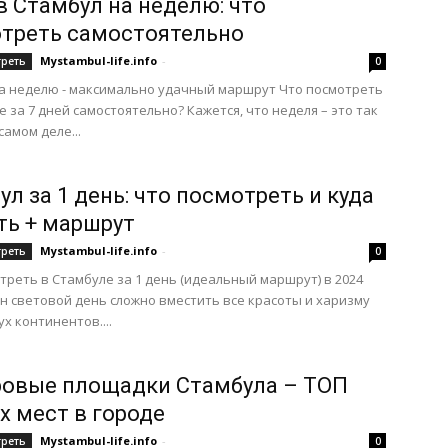
в Стамбул на неделю: что
треть самостоятельно
Mystambul-life.info
-
треть
0
а неделю - максимально удачный маршрут Что посмотреть
е за 7 дней самостоятельно? Кажется, что неделя – это так
самом деле...
л за 1 день: что посмотреть и куда
ть + маршрут
Mystambul-life.info
-
треть
0
треть в Стамбуле за 1 день (идеальный маршрут) в 2024
ин световой день сложно вместить все красоты и харизму
х континентов....
овые площадки Стамбула – ТОП
х мест в городе
Mystambul-life.info
-
треть
0