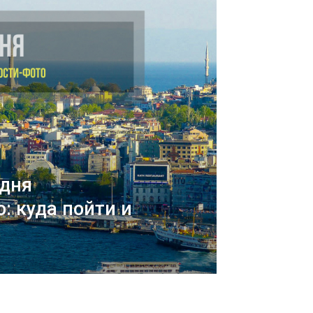
 дня
: куда пойти и
ь