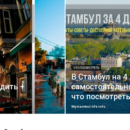
ЧТО ПОСМОТРЕТЬ
В Стамбул на 4
одить +
самостоятельно
что посмотрет
Mystambul-life.info
-