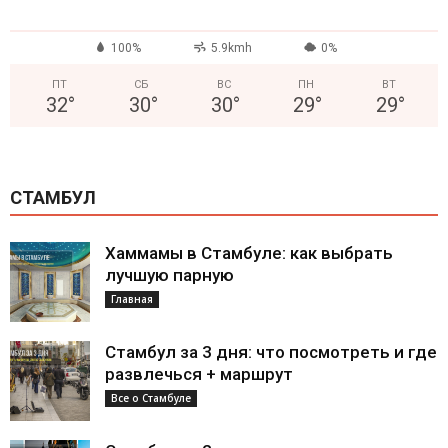
100%
5.9kmh
0%
ПТ
СБ
ВС
ПН
ВТ
32
°
30
°
30
°
29
°
29
°
СТАМБУЛ
Хаммамы в Стамбуле: как выбрать
лучшую парную
Главная
Стамбул за 3 дня: что посмотреть и где
развлечься + маршрут
Все о Стамбуле