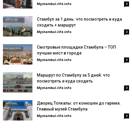
Mystambul-life.info
-
0
Стамбул за 1 день: что посмотреть и куда
сходить + маршрут
Mystambul-life.info
-
0
Смотровые площадки Стамбула – ТОП
лучших мест в городе
Mystambul-life.info
-
0
Маршрут по Стамбулу за 5 дней: что
посмотреть и куда сходить
Mystambul-life.info
-
0
Дворец Топкапы: от конюшен до гарема.
Главный музей Стамбула
Mystambul-life.info
-
0