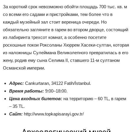
За короткий срок невозможно обойти площадь 700 тыс. кв. м
со всеми его садами и пристройками, тем более что в
каждый музейный зал стоит вереница очереди. Но
обязательно загляните в гарем во втором дворце, состоящий
из лабиринта трехсот комнат, а особенно посетите
роскошные покои Роксоланы Хюррем Хасеки-султан, которая
из наложницы Сулеймана Великолепного превратилась в его
жену, родив ему сына Селима II, ставшего 11-м султаном
Османской империи.
Адрес:
Cankurtaran, 34122 Fatih/İstanbul.
Время работы:
9:00–18:00.
Цена входных билетов:
на территорию – 60 TL, в гарем
– 35 TL.
Сайт:
http://www.topkapisarayi.gov.tr/