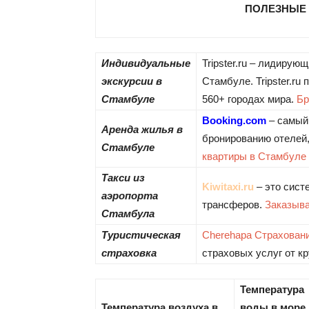
ПОЛЕЗНЫЕ 
Индивидуальные
Tripster.ru – лидирую
экскурсии в
Стамбуле. Tripster.r
Стамбуле
560+ городах мира.
Бр
Booking.com
– самый 
Аренда жилья в
бронированию отелей,
Стамбуле
квартиры в Стамбуле
Такси из
Kiwitaxi.ru
– это сист
аэропорта
трансферов.
Заказыва
Стамбула
Туристическая
Cherehapa Страхован
страховка
страховых услуг от к
Температура
Температура воздуха в
воды в море 