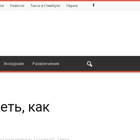
уле
Новости
Такси в Стамбуле
Париж
Экскурсии
Развлечения
еть, как
опримечательностей. Что