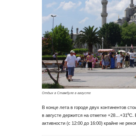
Отдых в Стамбуле в августе
В конце лета в городе двух континентов ст
в августе держится на отметке +28…+31⁰С.
активности (с 12:00 до 16:00) крайне не рек