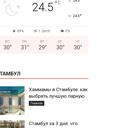
°
24.5
°
C
24.5
°
24.5
89%
1.2kmh
0%
ВС
ПН
ВТ
СР
ЧТ
30
°
31
°
29
°
30
°
30
°
ТАМБУЛ
Хаммамы в Стамбуле: как
выбрать лучшую парную
Главная
Стамбул за 3 дня: что