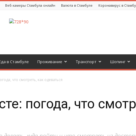
Веб-камеры Стамбула онлайн
Валюта в Стамбуле
Коронавирус в Стамб
Еда в Стамбуле
Проживание
Транспорт
Шопинг
погода, что смотреть, как одеваться
сте: погода, что смотр
что делать, куда пойти и что смотреть из дост