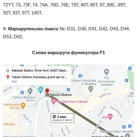
72YT, 73, 73F, 74, 74A, 76D, 76E, 79T, 80T, 85T, 87, 89C, 89T,
92T, 93T, 97T, 145T.
ᐉ
Маршрутными такси
№: D31, D36, D41, D42, D43, D44,
D53, D62.
Схема маршрута фуникулера F1