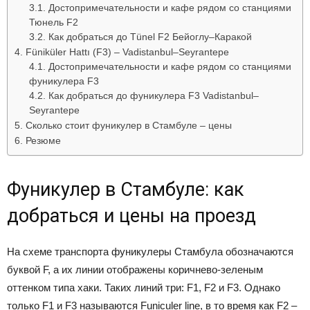
Достопримечательности и кафе рядом со станциями
Тюнель F2
Как добраться до Tünel F2 Бейоглу–Каракой
Füniküler Hattı (F3) – Vadistanbul–Seyrantepe
Достопримечательности и кафе рядом со станциями
фуникулера F3
Как добраться до фуникулера F3 Vadistanbul–
Seyrantepe
Сколько стоит фуникулер в Стамбуле – цены
Резюме
Фуникулер в Стамбуле: как
добраться и цены на проезд
На схеме транспорта фуникулеры Стамбула обозначаются
буквой F, а их линии отображены коричнево-зеленым
оттенком типа хаки. Таких линий три: F1, F2 и F3. Однако
только F1 и F3 называются Funiculer line, в то время как F2 –