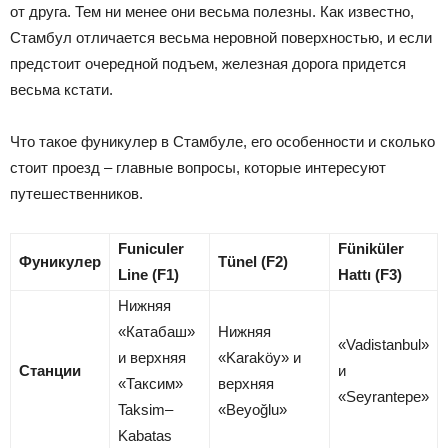
от друга. Тем ни менее они весьма полезны. Как известно,
Стамбул отличается весьма неровной поверхностью, и если
предстоит очередной подъем, железная дорога придется
весьма кстати.
Что такое фуникулер в Стамбуле, его особенности и сколько
стоит проезд – главные вопросы, которые интересуют
путешественников.
Funiculer
Füniküler
Фуникулер
Tünel (F2)
Line (F1)
Hattı (F3)
Нижняя
«Катабаш»
Нижняя
«Vadistanbul»
и верхняя
«Karaköy» и
Станции
и
«Таксим»
верхняя
«Seyrantepe»
Taksim–
«Beyoğlu»
Kabatas