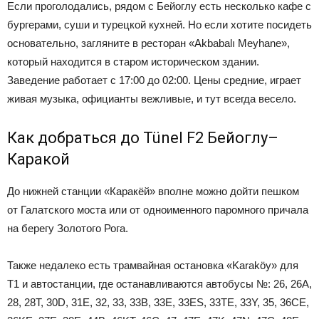
Если проголодались, рядом с Бейоглу есть несколько кафе с
бургерами, суши и турецкой кухней. Но если хотите посидеть
основательно, загляните в ресторан «Akbabalı Meyhane»,
который находится в старом историческом здании.
Заведение работает с 17:00 до 02:00. Цены средние, играет
живая музыка, официанты вежливые, и тут всегда весело.
Как добраться до Tünel F2 Бейоглу–
Каракой
До нижней станции «Каракёй» вполне можно дойти пешком
от Галатского моста или от одноименного паромного причала
на берегу Золотого Рога.
Также недалеко есть трамвайная остановка «Karaköy» для
Т1 и автостанции, где останавливаются автобусы №: 26, 26А,
28, 28Т, 30D, 31E, 32, 33, 33B, 33E, 33ES, 33TE, 33Y, 35, 36CE,