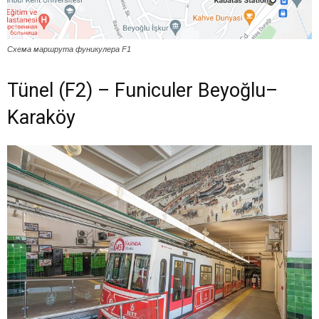
Схема маршрута фуникулера F1
Tünel (F2) – Funiculer Beyoğlu–
Karaköy