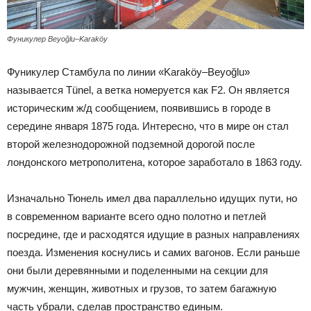
Фуникулер Beyoğlu–Karaköy
Фуникулер Стамбула по линии «Karaköy–Beyoğlu»
называется Tünel, а ветка номеруется как F2. Он является
историческим ж/д сообщением, появившись в городе в
середине января 1875 года. Интересно, что в мире он стал
второй железнодорожной подземной дорогой после
лондонского метрополитена, которое заработало в 1863 году.
Изначально Тюнель имел два параллельно идущих пути, но
в современном варианте всего одно полотно и петлей
посредине, где и расходятся идущие в разных направлениях
поезда. Изменения коснулись и самих вагонов. Если раньше
они были деревянными и поделенными на секции для
мужчин, женщин, животных и грузов, то затем багажную
часть убрали, сделав пространство единым.