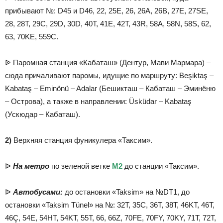
прибывают №: D45 и D46, 22, 25E, 26, 26A, 26B, 27E, 27SE,
28, 28T, 29C, 29D, 30D, 40T, 41E, 42T, 43R, 58A, 58N, 58S, 62,
63, 70KE, 559C.
ᐉ Паромная станция «Кабаташ» (Дентур, Мави Мармара) –
сюда причаливают паромы, идущие по маршруту: Beşiktaş –
Kabataş – Eminönü – Adalar (Бешикташ – Кабаташ – Эминёню
– Острова), а также в направлении: Üsküdar – Kabataş
(Ускюдар – Кабаташ).
2)
Верхняя станция фуникулера «Таксим».
ᐉ
На метро
по зеленой ветке
М2
до станции «Таксим».
ᐉ
Автобусами:
до остановки «Taksim» на №DT1, до
остановки «Taksim Tünel» на №: 32T, 35C, 36T, 38T, 46KT, 46T,
46Ç, 54E, 54HT, 54KT, 55T, 66, 66Z, 70FE, 70FY, 70KY, 71T, 72T,