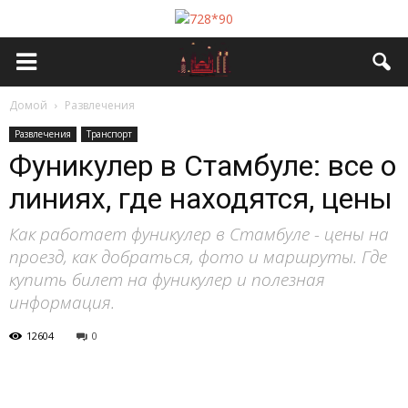
Домой
Развлечения
Развлечения
Транспорт
Фуникулер в Стамбуле: все о
линиях, где находятся, цены
Как работает фуникулер в Стамбуле - цены на
проезд, как добраться, фото и маршруты. Где
купить билет на фуникулер и полезная
информация.
12604
0