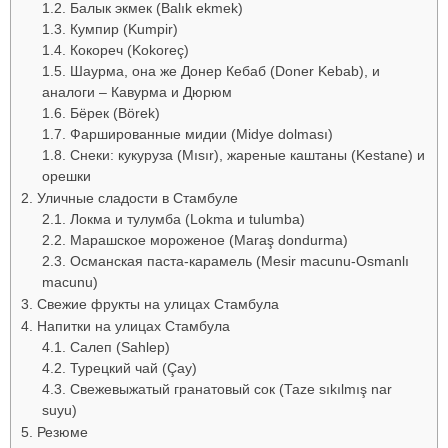
Балык экмек (Balık ekmek)
Кумпир (Kumpir)
Кокореч (Kokoreç)
Шаурма, она же Донер Кебаб (Doner Kebab), и
аналоги – Кавурма и Дюрюм
Бёрек (Börek)
Фаршированные мидии (Midye dolması)
Снеки: кукуруза (Mısır), жареные каштаны (Kestane) и
орешки
Уличные сладости в Стамбуле
Локма и тулумба (Lokma и tulumba)
Марашское мороженое (Maraş dondurma)
Османская паста-карамель (Mesir macunu-Osmanlı
macunu)
Свежие фрукты на улицах Стамбула
Напитки на улицах Стамбула
Салеп (Sahlep)
Турецкий чай (Çay)
Свежевыжатый гранатовый сок (Taze sıkılmış nar
suyu)
Резюме