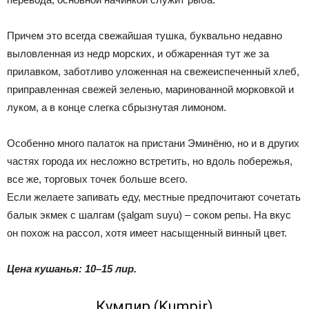
Причем это всегда свежайшая тушка, буквально недавно
выловленная из недр морских, и обжаренная тут же за
прилавком, заботливо уложенная на свежеиспеченный хлеб,
приправленная свежей зеленью, маринованной морковкой и
луком, а в конце слегка сбрызнутая лимоном.
Особенно много палаток на пристани Эминёню, но и в других
частях города их несложно встретить, но вдоль побережья,
все же, торговых точек больше всего.
Если желаете запивать еду, местные предпочитают сочетать
балык экмек с шалгам (şalgam suyu) – соком репы. На вкус
он похож на рассол, хотя имеет насыщенный винный цвет.
Цена кушанья: 10–15 лир.
Кумпир (Kumpir)