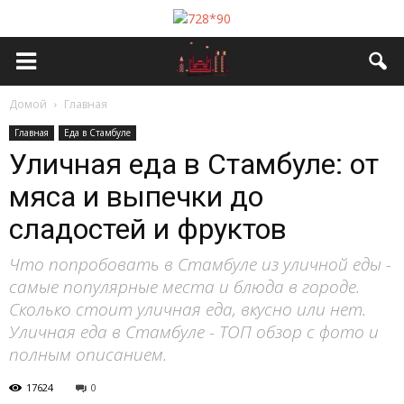
Домой
Главная
Главная
Еда в Стамбуле
Уличная еда в Стамбуле: от
мяса и выпечки до
сладостей и фруктов
Что попробовать в Стамбуле из уличной еды -
самые популярные места и блюда в городе.
Сколько стоит уличная еда, вкусно или нет.
Уличная еда в Стамбуле - ТОП обзор с фото и
полным описанием.
17624
0