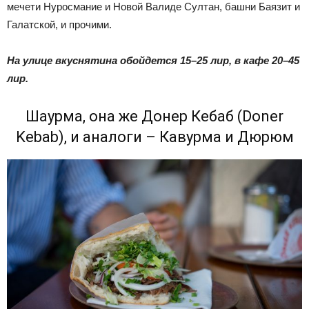
мечети Нуросмание и Новой Валиде Султан, башни Баязит и
Галатской, и прочими.
На улице вкуснятина обойдется 15–25 лир, в кафе 20–45
лир.
Шаурма, она же Донер Кебаб (Doner
Kebab), и аналоги – Кавурма и Дюрюм