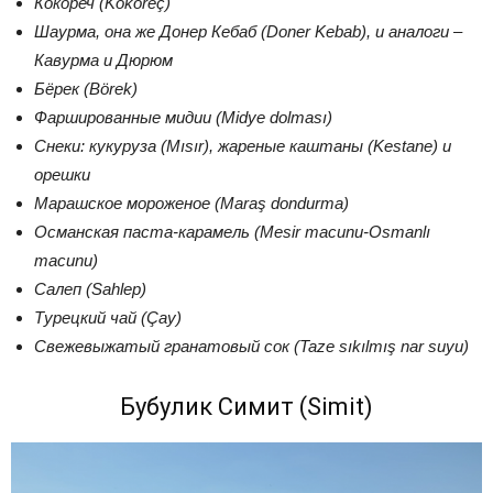
Кокореч (Kokoreç)
Шаурма, она же Донер Кебаб (Doner Kebab), и аналоги –
Кавурма и Дюрюм
Бёрек (Börek)
Фаршированные мидии (Midye dolması)
Снеки: кукуруза (Mısır), жареные каштаны (Kestane) и
орешки
Марашское мороженое (Maraş dondurma)
Османская паста-карамель (Mesir macunu-Osmanlı
macunu)
Салеп (Sahlep)
Турецкий чай (Çay)
Свежевыжатый гранатовый сок (Taze sıkılmış nar suyu)
Бубулик Симит (Simit)