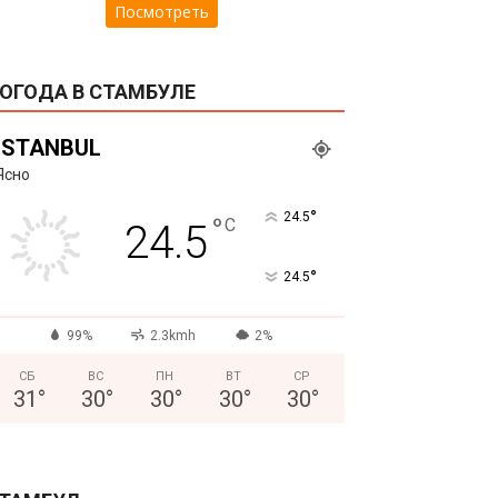
Посмотреть
ОГОДА В СТАМБУЛЕ
ISTANBUL
Ясно
°
24.5
°
C
24.5
°
24.5
99%
2.3kmh
2%
СБ
ВС
ПН
ВТ
СР
31
°
30
°
30
°
30
°
30
°