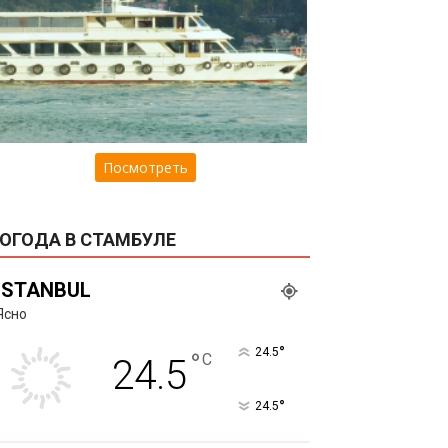
Посмотреть
ОГОДА В СТАМБУЛЕ
ISTANBUL
Ясно
°
24.5
°
C
24.5
°
24.5