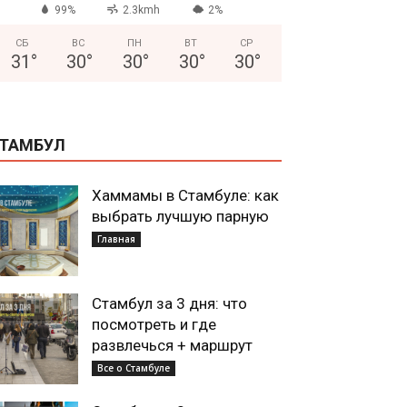
99%
2.3kmh
2%
СБ
ВС
ПН
ВТ
СР
31
°
30
°
30
°
30
°
30
°
ТАМБУЛ
Хаммамы в Стамбуле: как
выбрать лучшую парную
Главная
Стамбул за 3 дня: что
посмотреть и где
развлечься + маршрут
Все о Стамбуле