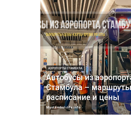
АЭРОПОРТЫ СТАМБУЛА
Автобусы из аэропорт
Стамбула – маршруты
расписание и цены
Mystambul-life.info
-