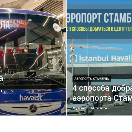
а
АЭРОПОРТЫ СТАМБУЛА
,
4 способа добр
аэропорта Стам
Mystambul-life.info
-