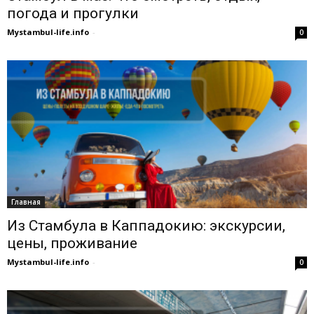
погода и прогулки
Mystambul-life.info
-
0
Главная
Из Стамбула в Каппадокию: экскурсии,
цены, проживание
Mystambul-life.info
-
0