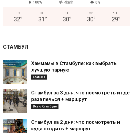
100%
4kmh
0%
ВС
ПН
ВТ
СР
ЧТ
32
°
31
°
30
°
30
°
29
°
СТАМБУЛ
Хаммамы в Стамбуле: как выбрать
лучшую парную
Главная
Стамбул за 3 дня: что посмотреть и где
развлечься + маршрут
Все о Стамбуле
Стамбул за 2 дня: что посмотреть и
куда сходить + маршрут