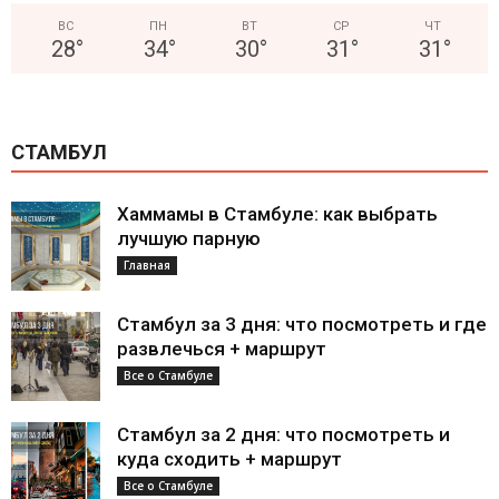
ВС
ПН
ВТ
СР
ЧТ
28
°
34
°
30
°
31
°
31
°
СТАМБУЛ
Хаммамы в Стамбуле: как выбрать
лучшую парную
Главная
Стамбул за 3 дня: что посмотреть и где
развлечься + маршрут
Все о Стамбуле
Стамбул за 2 дня: что посмотреть и
куда сходить + маршрут
Все о Стамбуле