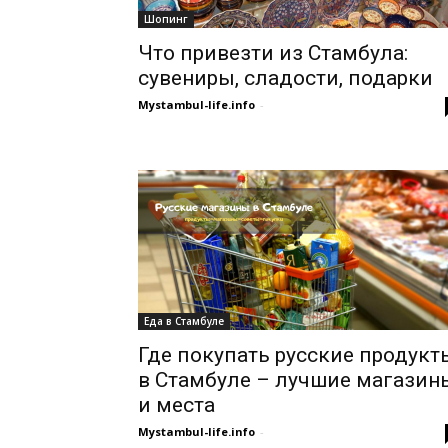
Шопинг
Что привезти из Стамбула:
сувениры, сладости, подарки
Mystambul-life.info
-
Еда в Стамбуле
Где покупать русские продукт
в Стамбуле – лучшие магазин
и места
Mystambul-life.info
-