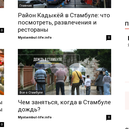
Главная
Район Кадыкёй в Стамбуле: что
посмотреть, развлечения и
П
рестораны
0
Mystambul-life.info
-
0
Все о Стамбуле
ы
Чем заняться, когда в Стамбуле
ы
дождь?
Mystambul-life.info
-
0
0