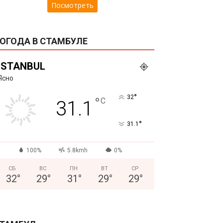
Посмотреть
ОГОДА В СТАМБУЛЕ
ISTANBUL
Ясно
°
32
°
C
31.1
°
31.1
100%
5.8kmh
0%
СБ
ВС
ПН
ВТ
СР
32
°
29
°
31
°
29
°
29
°