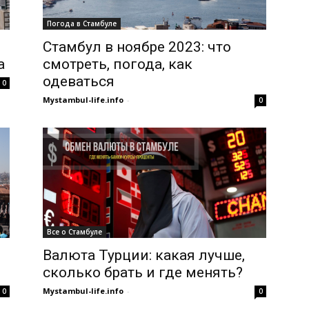
Погода в Стамбуле
Стамбул в ноябре 2023: что
а
смотреть, погода, как
одеваться
0
Mystambul-life.info
-
0
Все о Стамбуле
Валюта Турции: какая лучше,
сколько брать и где менять?
Mystambul-life.info
-
0
0