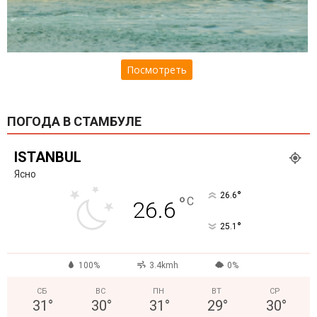
Посмотреть
ПОГОДА В СТАМБУЛЕ
ISTANBUL
Ясно
°
26.6
°
C
26.6
°
25.1
100%
3.4kmh
0%
СБ
ВС
ПН
ВТ
СР
31
°
30
°
31
°
29
°
30
°