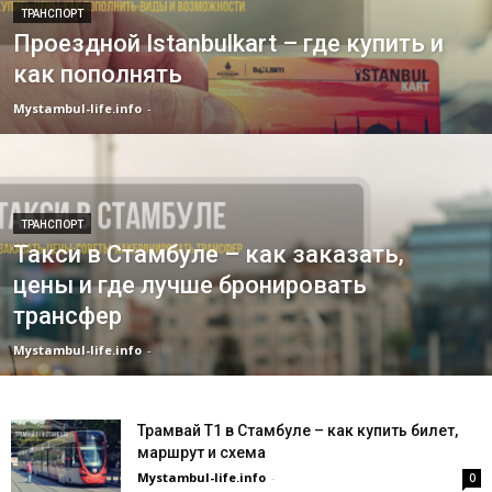
ТРАНСПОРТ
Проездной Istanbulkart – где купить и
как пополнять
Mystambul-life.info
-
ТРАНСПОРТ
Такси в Стамбуле – как заказать,
цены и где лучше бронировать
трансфер
Mystambul-life.info
-
Трамвай Т1 в Стамбуле – как купить билет,
маршрут и схема
Mystambul-life.info
-
0