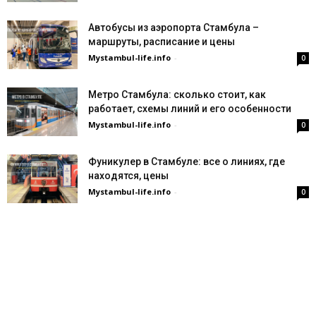
Автобусы из аэропорта Стамбула –
маршруты, расписание и цены
Mystambul-life.info
-
0
Метро Стамбула: сколько стоит, как
работает, схемы линий и его особенности
Mystambul-life.info
-
0
Фуникулер в Стамбуле: все о линиях, где
находятся, цены
Mystambul-life.info
-
0